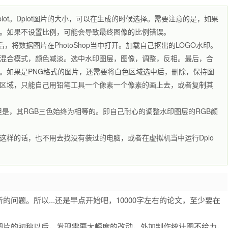
plot。Dplot图片的大小，可以在生成的时候选择。需要注意的是，如果
。如果不设置比例，可能会导致最终图像的比例错误。
然后，将数据图片在PhotoShop当中打开。加载自己抠出的LOGO水印。
混合模式，颜色减淡。选中水印图层，图像，调整，反相。最后，合
。如果是PNG格式的图片，还需要将白色区域选中后，删除，保持图
区域，只能自己用铅笔工具一个像素一个像素的画上去，或者复制其
但是，其RGB三色始终为相等的。即自己耐心的调整水印图层的RGB颜
这样的话，也不用去找没有装过的电脑，或者在虚拟机当中运行Dplo
问题。所以...还是早点开始吧，10000字左右的论文，至少要在
图片的初稿以后，发现需要大幅度的改动，外加制作统计图不给力，