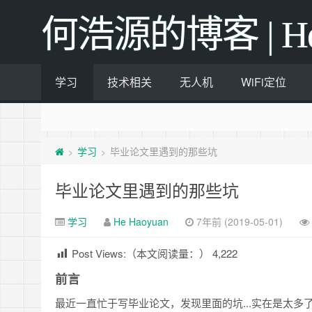
何浩源的博客 | He Ha
学习
技术相关
无人机
WiFi定位
学习
毕业论文里遇到的那些坑
>
>
毕业论文里遇到的那些坑
学习
He Haoyuan
7年前 (2019-05-01)
Post Views:（本文阅读量：）
4,222
前言
最近一直忙于写毕业论文，发现里面的坑...实在是太