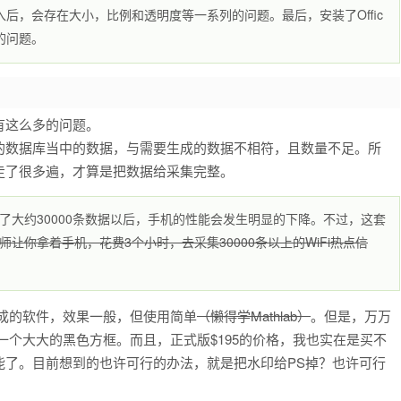
rd 2019插入后，会存在大小，比例和透明度等一系列的问题。最后，安装了Offic
列的问题。
有这么多的问题。
的数据库当中的数据，与需要生成的数据不相符，且数量不足。所
走了很多遍，才算是把数据给采集完整。
到了大约30000条数据以后，手机的性能会发生明显的下降。不过，这套
让你拿着手机，花费3个小时，去采集30000条以上的WiFi热点信
生成的软件，效果一般，但使用简单
（懒得学Mathlab）
。但是，万万
一个大大的黑色方框。而且，正式版$195的价格，我也实在是买不
成数据图的功能了。目前想到的也许可行的办法，就是把水印给PS掉？也许可行