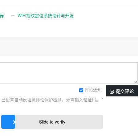
辑器
WiFi指纹定位系统设计与开发
评论通知
提交评论
已设置自动反垃圾评论保护检测，无需输入验证码。
*
Slide to verify