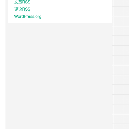
文章
RSS
评论
RSS
WordPress.org