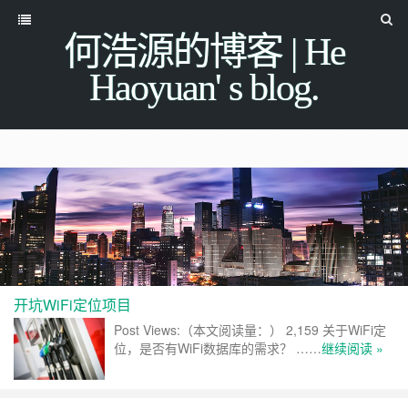
何浩源的博客 | He
Haoyuan' s blog.
开坑WiFi定位项目
Post Views:（本文阅读量：） 2,159 关于WiFi定
位，是否有WiFi数据库的需求？ ……
继续阅读 »