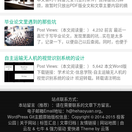
烦，故暂时只放出PDF版全文和文章主要内容的摘
要部分。待时机成熟时，将会刊登整片文章。带图
片的论文文章和PPT，请点击下方链接查看。 本
毕业论文里遇到的那些坑
文全文：1521310082 何浩源 WiFi指纹定位系统
设计与开发 本文PPT：1521……
继续阅读 »
Post Views:（本文阅读量：） 4,232 前言 最近一
直忙于写毕业论文，发现里面的坑...实在是太多
了，记录一下，以便自己以后查阅。同时，也便于
其他的人遇到相同的坑的时候，可以避免遇到类似
的问题。 遇到的那些坑 1. 排版问题。 2. 插图问
自主运输无人机的视觉识别系统的设计
题 3. 时间问题。 1. 排版问题 在撰写开题报告的
时候，经常让我头疼的一个……
继续阅读 »
Post Views:（本文阅读量：） 5,642 本文Word版
下载链接：学术论文-信息学院-自主运输无人机的
视觉识别系统的设计 欢迎转载。转载请注明出
处：http://www.hehaoyuan.org/archives/35。 摘
要： 空中机器人是指各种由动力驱动、机上无人
驾驶、可重复使用的、能够在空中自主飞行的无人
站点联系方式：
飞行器……
继续阅读 »
本站留言（推荐）：请在需要联系的文章下方留言。
电子邮箱Email地址：h@hehaoyuan.org。
WordPress Git主题原始版权信息：Copyright © 2014-2015
极客
公园
|
关于网站
|
标签汇总
|
文章归档
|
友情链接
|
网站地图
| 由
云左
&
七牛
&
强力驱动
爱快递
Theme by
云落