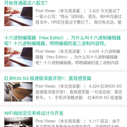
开始背诵面试八股文？
Post Views:（本文阅读量：） 3,422 今天面试了
一家小公司：*特云 *动科技。 首先，和HR沟通过
程当中，HR实在是过于敷衍了。 我问有点远，能
不能线上面试？对方说不能，这么远，以后通勤怎
么办呢...好吧，我不会租房吗。 其次，HR竟然把
十六进制编辑器（Hex Editor），为什么叫十六进制编辑器
面试地址发错了，给我弄到了一个没有亮灯的商业
呢？十六进制编辑器，明明编辑的是二进制内容呀。
办公楼。问了一下，说是地址没有更新……
继续阅
读 »
Post Views:（本文阅读量：） 4,635 十六进制编
辑器（Hex Editor），为什么叫十六进制编辑器
呢？十六进制编辑器，明明编辑的是二进制内容
呀。 问：十六进制编辑器（Hex Editor），为什么
叫十六进制编辑器呢？十六进制编辑器，明明编辑
红米K30 5G 极速版深度评测1：直观感受篇
的是二进制内容呀。 答：因为这是人为规定的。
要说起十六进制编辑器（H……
继续阅读 »
Post Views:（本文阅读量：） 4,229 红米K30 5G
极速版深度评测1：直观感受篇 一句话总结：喜忧
参半。 1、手机评测概述篇： 红米K30 5G 极速版
是京东联合小米定制的一款5G手机，主要面向的
人群是对价格敏感的人群（韭菜）。简单来说，红
WiFi指纹定位系统设计与开发
米的这款手机，配置相当高大上，价格相当的亲
民。高通骁龙768处理器，内置……
继续阅读 »
Post Views:（本文阅读量：） 5,117 前言：由于
本文暂时不具备完全刊登的条件，且排版较为麻